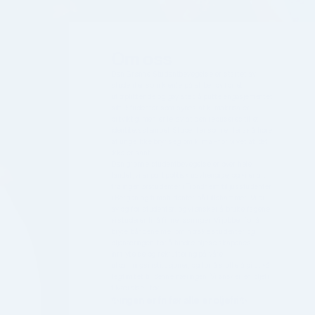
Om oss
Den Grønne Studentbevegelse er startet av 
studenter som kjente på et behov for et 
uforpliktende og gøy sted å putte engasjementet 
sitt. Studenter som synes at klimakrisa er 
dritviktig, men er lei av at den reduseres til et 
identitetsstempel. Studenter som er lei av å høre 
at unge ikke bryr seg om klima - for vi vet at det 
ikke er sant. 
Den grønne studentbevegelse er over hele 
landet, vi er partipolitisk uavhengige, og vi er alt 
fra ingeniørstudenter i Trondheim til jusstudenter 
i Bergen og filmstudenter på Lillehammer. Vi er 
av og for studenter, og vi ønsker å bruke fagene 
vi studerer til å finne løsninger. Vi jobber for å 
bryte båndene mellom norske studenter og 
oljenæringen, for å hindre oljeselskapenes 
innflytelse og rekruttering på våre 
utdanningsinstitusjoner, og for å slutte å gi ut vår 
legitimitet til denne næringen. Vi ønsker en oljefri 
tilværelse - for…
✨ingen er fri før alle er oljefri✨