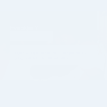
Hva skjer ?
Ingen arrangementer her - men gjerne dra i 
gang noe! 
Kontakt oss
 for hjelp